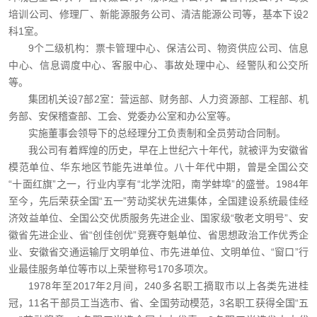
培训公司、修理厂、新能源服务公司、清洁能源公司等，基本下设2
科1室。
9个二级机构：票卡管理中心、保洁公司、物资供应公司、信息
中心、信息调度中心、客服中心、事故处理中心、经警队和公交所
等。
集团机关设7部2室：营运部、财务部、人力资源部、工程部、机
务部、安保稽查部、工会、党委办公室和办公室等。
实施董事会领导下的总经理分工负责制和全员劳动合同制。
我公司有着辉煌的历史，早在上世纪六十年代，就被评为安徽省
模范单位、华东地区节能先进单位。八十年代中期，曾是全国公交
“十面红旗”之一，行业内享有“北学沈阳，南学蚌埠”的盛誉。1984年
至今，先后荣获全国“五一”劳动奖状先进集体，全国建设系统最佳经
济效益单位、全国公交优质服务先进企业、国家级“敬老文明号”、安
徽省先进企业、省“创佳创优”竞赛夺魁单位、省思想政治工作优秀企
业、安徽省交通运输厅文明单位、市先进单位、文明单位、“窗口”行
业最佳服务单位等市以上荣誉称号170多项次。
1978年至2017年2月间，240多名职工摘取市以上各类先进桂
冠，11名干部员工当选市、省、全国劳动模范，3名职工获得全国“五