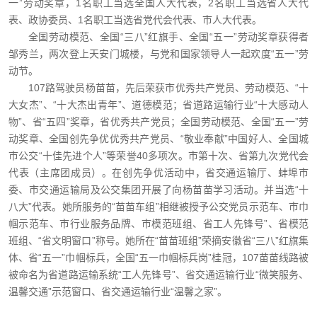
一”劳动奖章，1名职工当选全国人大代表，2名职工当选省人大代
表、政协委员、1名职工当选省党代会代表、市人大代表。
全国劳动模范、全国“三八”红旗手、全国“五一”劳动奖章获得者
邹秀兰，两次登上天安门城楼，与党和国家领导人一起欢度“五一”劳
动节。
107路驾驶员杨苗苗，先后荣获市优秀共产党员、劳动模范、“十
大女杰”、“十大杰出青年”、道德模范；省道路运输行业“十大感动人
物”、省“五四”奖章，省优秀共产党员；全国劳动模范、全国“五一”劳
动奖章、全国创先争优优秀共产党员、“敬业奉献”中国好人、全国城
市公交“十佳先进个人”等荣誉40多项次。市第十次、省第九次党代会
代表（主席团成员）。在创先争优活动中，省交通运输厅、蚌埠市
委、市交通运输局及公交集团开展了向杨苗苗学习活动。并当选“十
八大”代表。她所服务的“苗苗车组”相继被授予公交党员示范车、市巾
帼示范车、市行业服务品牌、市模范班组、省工人先锋号”、省模范
班组、“省文明窗口”称号。她所在“苗苗班组”荣摘安徽省“三八”红旗集
体、省“五一”巾帼标兵，全国“五一巾帼标兵岗”桂冠，107苗苗线路被
被命名为省道路运输系统“工人先锋号”、省交通运输行业“微笑服务、
温馨交通”示范窗口、省交通运输行业“温馨之家”。